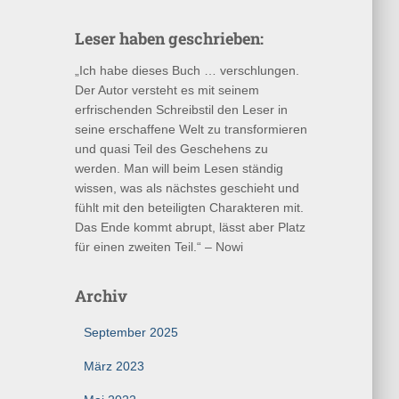
h
e
Leser haben geschrieben:
n
n
„Ich habe dieses Buch … verschlungen.
a
Der Autor versteht es mit seinem
c
erfrischenden Schreibstil den Leser in
h
seine erschaffene Welt zu transformieren
:
und quasi Teil des Geschehens zu
werden. Man will beim Lesen ständig
wissen, was als nächstes geschieht und
fühlt mit den beteiligten Charakteren mit.
Das Ende kommt abrupt, lässt aber Platz
für einen zweiten Teil.“ – Nowi
Archiv
September 2025
März 2023