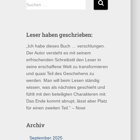
S
Suchen …
u
c
h
e
Leser haben geschrieben:
n
n
„Ich habe dieses Buch … verschlungen.
a
Der Autor versteht es mit seinem
c
erfrischenden Schreibstil den Leser in
h
seine erschaffene Welt zu transformieren
:
und quasi Teil des Geschehens zu
werden. Man will beim Lesen ständig
wissen, was als nächstes geschieht und
fühlt mit den beteiligten Charakteren mit.
Das Ende kommt abrupt, lässt aber Platz
für einen zweiten Teil.“ – Nowi
Archiv
September 2025