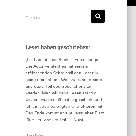
S
Suchen …
u
c
h
e
Leser haben geschrieben:
n
n
„Ich habe dieses Buch … verschlungen.
a
Der Autor versteht es mit seinem
c
erfrischenden Schreibstil den Leser in
h
seine erschaffene Welt zu transformieren
:
und quasi Teil des Geschehens zu
werden. Man will beim Lesen ständig
wissen, was als nächstes geschieht und
fühlt mit den beteiligten Charakteren mit.
Das Ende kommt abrupt, lässt aber Platz
für einen zweiten Teil.“ – Nowi