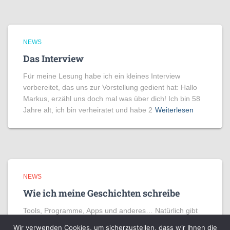
NEWS
Das Interview
Für meine Lesung habe ich ein kleines Interview
vorbereitet, das uns zur Vorstellung gedient hat: Hallo
Markus, erzähl uns doch mal was über dich! Ich bin 58
Jahre alt, ich bin verheiratet und habe 2
Weiterlesen
NEWS
Wie ich meine Geschichten schreibe
Tools, Programme, Apps und anderes… Natürlich gibt
es eine ganze Menge Software, mit denen Autoren ihre
Wir verwenden Cookies, um sicherzustellen, dass wir Ihnen die