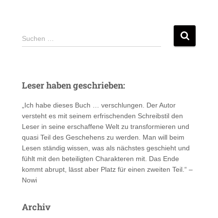
S
Suchen …
u
c
h
e
Leser haben geschrieben:
n
n
„Ich habe dieses Buch … verschlungen. Der Autor
a
versteht es mit seinem erfrischenden Schreibstil den
c
Leser in seine erschaffene Welt zu transformieren und
h
quasi Teil des Geschehens zu werden. Man will beim
:
Lesen ständig wissen, was als nächstes geschieht und
fühlt mit den beteiligten Charakteren mit. Das Ende
kommt abrupt, lässt aber Platz für einen zweiten Teil.“ –
Nowi
Archiv