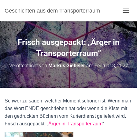
Geschichten aus dem Transporterraum
N
A
V
I
G
Frisch ausgepackt: „Ärger in
A
T
Transporterraum“
I
O
Veröffentlicht von
Markus Giebeler
am
Februar 8, 2022
N
U
M
S
C
H
Schwer zu sagen, welcher Moment schöner ist: Wenn man
A
das Wort ENDE geschrieben hat oder wenn die Kiste mit
L
T
den gedruckten Büchern vom Kurierdienst geliefert wird.
E
Frisch ausgepackt: „
Ärger in Transporterraum
“
N