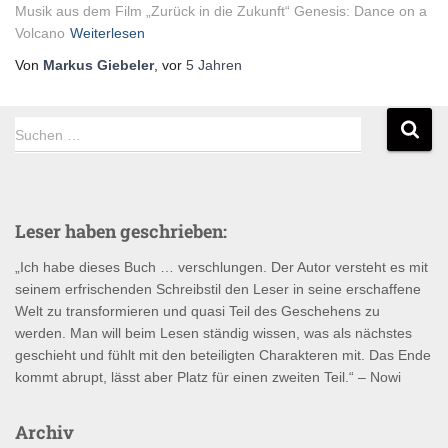
Musik aus dem Film „Zurück in die Zukunft“ Genesis: Dance on a
Volcano
Weiterlesen
Von
Markus Giebeler
, vor
5 Jahren
S
Suchen …
u
c
h
e
Leser haben geschrieben:
n
n
„Ich habe dieses Buch … verschlungen. Der Autor versteht es mit
a
seinem erfrischenden Schreibstil den Leser in seine erschaffene
c
Welt zu transformieren und quasi Teil des Geschehens zu
h
werden. Man will beim Lesen ständig wissen, was als nächstes
:
geschieht und fühlt mit den beteiligten Charakteren mit. Das Ende
kommt abrupt, lässt aber Platz für einen zweiten Teil.“ – Nowi
Archiv